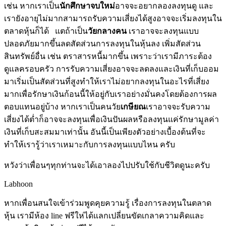
เช่น หากเราเป็น
นักศึกษาจบใหม่
อาจจะอยากลองลงทุนดู และ
เรายังอายุไม่มากสามารถรับความเสี่ยงได้สูงอาจจะเริ่มลงทุนใน
ตลาดหุ้นก็ได้ แตถ้าเป็น
วัยกลางคน
เราอาจจะลงทุนแบบ
ปลอดภัยมากขึ้นลดสัดส่วนการลงทุนในหุ้นลง เพิ่มสัดส่วน
สินทรัพย์อื่น เช่น ตราสารหนี้มากขึ้น เพราะว่าเรามีภาระต้อง
ดูแลครอบครัว การรับความเสี่ยงอาจจะลดลงและเงินที่เก็บออม
มาเริ่มเป็นสัดส่วนที่สูงทำให้เราไม่อยากลงทุนในอะไรที่เสี่ยง
มากเพื่อรักษาเงินก้อนนี้ให้อยู่กับเราอย่างมั่นคงโดยต้องการผล
ตอบแทนอยู่บ้าง หากเราเป็นคนวัย
เกษียณ
เราอาจจะรับความ
เสี่ยงได้ต่ำก็อาจจะลงทุนเพื่อเงินปันผลหรือลงทุนแค่รักษามูลค่า
เงินที่เก็บสะสมมาเท่านั้น อันนี้เป็นเพียงตัวอย่างเบื้องต้นที่จะ
ทำให้เรารู้ว่าเราเหมาะกับการลงทุนแบบไหน ครับ
หวังว่าเพื่อนๆทุกท่านจะได้เอาลองไปปรับใช้กับชีวิตดูนะครับ
Labhoon
หากเพื่อนสนใจเข้าร่วมพูดคุยความรู้ เรื่องการลงทุนในตลาด
หุ้น เรามีห้อง line ฟรีให่ได้แลกเปลี่ยนขัดเกลาความคิดและ