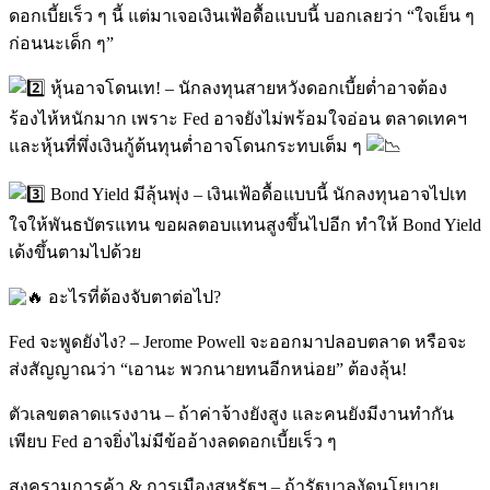
ดอกเบี้ยเร็ว ๆ นี้ แต่มาเจอเงินเฟ้อดื้อแบบนี้ บอกเลยว่า “ใจเย็น ๆ
ก่อนนะเด็ก ๆ”
หุ้นอาจโดนเท! – นักลงทุนสายหวังดอกเบี้ยต่ำอาจต้อง
ร้องไห้หนักมาก เพราะ Fed อาจยังไม่พร้อมใจอ่อน ตลาดเทคฯ
และหุ้นที่พึ่งเงินกู้ต้นทุนต่ำอาจโดนกระทบเต็ม ๆ
Bond Yield มีลุ้นพุ่ง – เงินเฟ้อดื้อแบบนี้ นักลงทุนอาจไปเท
ใจให้พันธบัตรแทน ขอผลตอบแทนสูงขึ้นไปอีก ทำให้ Bond Yield
เด้งขึ้นตามไปด้วย
อะไรที่ต้องจับตาต่อไป?
Fed จะพูดยังไง? – Jerome Powell จะออกมาปลอบตลาด หรือจะ
ส่งสัญญาณว่า “เอานะ พวกนายทนอีกหน่อย” ต้องลุ้น!
ตัวเลขตลาดแรงงาน – ถ้าค่าจ้างยังสูง และคนยังมีงานทำกัน
เพียบ Fed อาจยิ่งไม่มีข้ออ้างลดดอกเบี้ยเร็ว ๆ
สงครามการค้า & การเมืองสหรัฐฯ – ถ้ารัฐบาลงัดนโยบาย