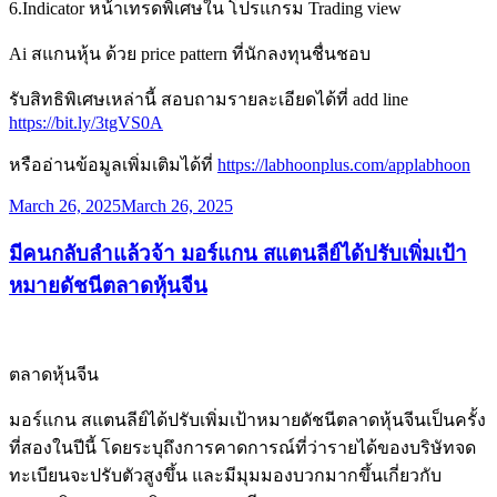
6.Indicator หน้าเทรดพิเศษใน โปรแกรม Trading view
Ai สแกนหุ้น ด้วย price pattern ที่นักลงทุนชื่นชอบ
รับสิทธิพิเศษเหล่านี้ สอบถามรายละเอียดได้ที่ add line
https://bit.ly/3tgVS0A
หรืออ่านข้อมูลเพิ่มเติมได้ที่
https://labhoonplus.com/applabhoon
Posted
March 26, 2025
March 26, 2025
on
​มีคนกลับลำแล้วจ้า มอร์แกน สแตนลีย์ได้ปรับเพิ่มเป้า
หมายดัชนีตลาดหุ้นจีน
ตลาดหุ้นจีน
​มอร์แกน สแตนลีย์ได้ปรับเพิ่มเป้าหมายดัชนีตลาดหุ้นจีนเป็นครั้ง
ที่สองในปีนี้ โดยระบุถึงการคาดการณ์ที่ว่ารายได้ของบริษัทจด
ทะเบียนจะปรับตัวสูงขึ้น และมีมุมมองบวกมากขึ้นเกี่ยวกับ