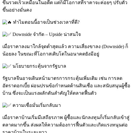
ขึ้นรวดเร็วเหมือนในอดีต แต่ก็มีโอกาสที่ราคาจะค่อยๆ ปรับตัว
ขึ้นอย่างมั่นคง
ทำไมตอนนี้อาจเป็นช่วงเวลาที่ดี?
Downside จำกัด – Upside น่าสนใจ
เมื่อราคาลงมาใกล้จุดต่ำสุดแล้ว ความเสี่ยงขาลง (Downside) ก็
น้อยลง ในขณะที่โอกาสเติบโตในอนาคตยังมีอยู่
นโยบายกระตุ้นจากรัฐบาล
รัฐบาลจีนอาจเดินหน้ามาตรการกระตุ้นเพิ่มเติม เช่น การลด
อัตราดอกเบี้ย ผ่อนปรนข้อกำหนดด้านสินเชื่อ และสนับสนุนผู้ซื้อ
บ้าน ซึ่งจะเป็นแรงผลักดันสำคัญให้ตลาดฟื้นตัว
ความเชื่อมั่นเริ่มกลับมา
เมื่อราคาบ้านเริ่มมีเสถียรภาพ ผู้ซื้อและนักลงทุนก็เริ่มกลับเข้าสู่
ตลาดมากขึ้น ส่งผลให้ความต้องการฟื้นตัวและเกิดแรงหนุนต่อ
ราคาบ้านในระยะยาว