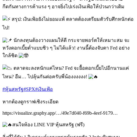
กีดกันทางการค้าแรง ๆ อาจยิ่งไปเร่งเงินเฟ้อให้ป่วนกว่าเดิม
สรุป: เงินเฟ้อยังไม่ยอมแพ้ ตลาดต้องเตรียมตัวรับศึกหนักต่อ
ไป!
นักลงทุนต้องวางแผนให้ดี กระจายพอร์ตให้เหมาะสม จะ
หวังดอกเบี้ยต่ำแบบชิว ๆ ไม่ได้แล้ว! งานนี้ต้องจับตา Fed อย่าง
ใกล้ชิด
ตลาดจะลงหนักแค่ไหน? Fed จะยื้อดอกเบี้ยไปอีกนานแค่
ไหน? อืม… ไปลุ้นกันต่อครับพี่น้องงงงงง!
#หุ้นสหรัฐ
#SPX
#เงินเฟ้อ
หากต้องดูกราฟเชิงระเอียด
https://visualize.graphy.app/…/49e7d040-f69b-4eef-9179…
สนใจห้อง LINE VIP หุ้นสหรัฐ (ฟรี)