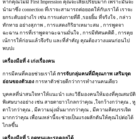
หากคุณไม่มี First Impression คุณจะเสียเปรียบมาก เพราะมันจะ
นำมาซึ่ง connection ที่เราจะสามารถต่อยอดให้กับเราได้ เราจะ
ยกระดับอย่างไร เช่น การแต่งกายที่ดี ,รอยยิ้ม ที่จริงใจ , กล่าว
ทักทาย อย่างสุภาพ , การแสดงกิริยาเหมาะสม , การพูดจา
ฉะฉาน การที่เราพูดจาฉะฉานมั่นใจ , การมีทัศนคติดี , การคุย
เน้การให้ก่อนแล้วจึงรับ และที่สำคัญ คุณต้องวางแผนก่อนไป
พบปะ
เครื่องมือที่ 4 เก่งเรื่องคน
การมีคนที่คอยช่วยเราได้
การจับกลุ่มคนที่มีคุณภาพ เสริมจุด
อ่อนของตัวเอง
การหาตัวช่วยดีกว่าการทำงานคนเดียว
บุคคลที่น่าสนใจหาให้แนะนำ และวิธีมองคนให้มองที่คุณสมบัติ
พิเศษบางอย่าง เช่น สายตายาวไกลกว่าคุณ ,ใจกว้างกว่าคุณ , หู
ตาไวกว่าคุณ , มีความมุ่งมั่นมากกว่าคุณ , มีความคิดบรรเจิด
มากกว่าคุณ เพื่อนเหล่านี้จะช่วยเป็นแรงผลักดันให้คุณไปต่อได้
ไกลขึ้น
เครื่องมือที่ 5 อดทนและรอคอยได้