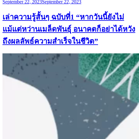
Posted
September 22, 2023
September 22, 2023
on
เล่าความรู้สั้นๆ ฉบับที่1 “หากวันนี้ยังไม่
แม้แต่หว่านเมล็ดพันธ์ุ อนาคตก็อย่าได้หวัง
ถึงผลลัพธ์ความสำเร็จในชีวิต”