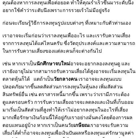
คุณต้องหาการลงทุนเพื่อต่อยอด ทำให้คุณร่ำเร็วขึ้นมาระดับนึง
อยากใช้คำว่าระดับนึงเพราะการรวยเร้วไม่มีอยู่จริง
ก่อนจะเรียนรู้วิธีการลงทุนรูปแบบต่างๆ ที่เหมาะกับตัวท่านเอง
เราอาจจะเริ่มก่อนว่าเราลงทุนเพื่ออะไร และเรารับความเสี่ยง
จากการลงทุนได้แค่ไหนครับ ซี่งวัตถุประสงค์และความสามารถ
ในการรับความเสี่ยงของแต่ละคนก็จะต่างกันไป
เช่น หากเราเป็น
นักศึกษาจบใหม่
อาจจะอยากลองลงทุนดู และ
เรายังอายุไม่มากสามารถรับความเสี่ยงได้สูงอาจจะเริ่มลงทุนใน
ตลาดหุ้นก็ได้ แตถ้าเป็น
วัยกลางคน
เราอาจจะลงทุนแบบ
ปลอดภัยมากขึ้นลดสัดส่วนการลงทุนในหุ้นลง เพิ่มสัดส่วน
สินทรัพย์อื่น เช่น ตราสารหนี้มากขึ้น เพราะว่าเรามีภาระต้อง
ดูแลครอบครัว การรับความเสี่ยงอาจจะลดลงและเงินที่เก็บออม
มาเริ่มเป็นสัดส่วนที่สูงทำให้เราไม่อยากลงทุนในอะไรที่เสี่ยง
มากเพื่อรักษาเงินก้อนนี้ให้อยู่กับเราอย่างมั่นคงโดยต้องการผล
ตอบแทนอยู่บ้าง หากเราเป็นคนวัย
เกษียณ
เราอาจจะรับความ
เสี่ยงได้ต่ำก็อาจจะลงทุนเพื่อเงินปันผลหรือลงทุนแค่รักษามูลค่า