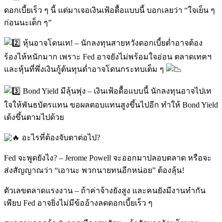
ดอกเบี้ยเร็ว ๆ นี้ แต่มาเจอเงินเฟ้อดื้อแบบนี้ บอกเลยว่า “ใจเย็น ๆ
ก่อนนะเด็ก ๆ”
หุ้นอาจโดนเท! – นักลงทุนสายหวังดอกเบี้ยต่ำอาจต้อง
ร้องไห้หนักมาก เพราะ Fed อาจยังไม่พร้อมใจอ่อน ตลาดเทคฯ
และหุ้นที่พึ่งเงินกู้ต้นทุนต่ำอาจโดนกระทบเต็ม ๆ
Bond Yield มีลุ้นพุ่ง – เงินเฟ้อดื้อแบบนี้ นักลงทุนอาจไปเท
ใจให้พันธบัตรแทน ขอผลตอบแทนสูงขึ้นไปอีก ทำให้ Bond Yield
เด้งขึ้นตามไปด้วย
อะไรที่ต้องจับตาต่อไป?
Fed จะพูดยังไง? – Jerome Powell จะออกมาปลอบตลาด หรือจะ
ส่งสัญญาณว่า “เอานะ พวกนายทนอีกหน่อย” ต้องลุ้น!
ตัวเลขตลาดแรงงาน – ถ้าค่าจ้างยังสูง และคนยังมีงานทำกัน
เพียบ Fed อาจยิ่งไม่มีข้ออ้างลดดอกเบี้ยเร็ว ๆ