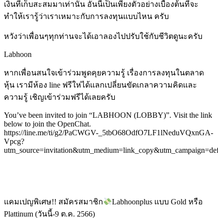
เงินที่เก็บสะสมมาเท่านั้น อันนี้เป็นเพียงตัวอย่างเบื้องต้นที่จะ
ทำให้เรารู้ว่าเราเหมาะกับการลงทุนแบบไหน ครับ
หวังว่าเพื่อนๆทุกท่านจะได้เอาลองไปปรับใช้กับชีวิตดูนะครับ
Labhoon
หากเพื่อนสนใจเข้าร่วมพูดคุยความรู้ เรื่องการลงทุนในตลาด
หุ้น เรามีห้อง line ฟรีให่ได้แลกเปลี่ยนขัดเกลาความคิดและ
ความรู้ เชิญเข้าร่วมฟรีได้เลยครับ
You’ve been invited to join “LABHOON (LOBBY)”. Visit the link
below to join the OpenChat.
https://line.me/ti/g2/PaCWGV-_5tbO68OdfO7LF1lNeduVQxnGA-
Vpcg?
utm_source=invitation&utm_medium=link_copy&utm_campaign=def
แคมเปญพิเศษ!! สมัครสมาชิก
Labhoonplus แบบ Gold หรือ
Plattinum (วันนี้-9 ต.ค. 2566)