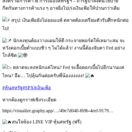
สงครามการค้า & การเมืองสหรัฐฯ – ถ้ารัฐบาลงัดนโยบาย
กีดกันทางการค้าแรง ๆ อาจยิ่งไปเร่งเงินเฟ้อให้ป่วนกว่าเดิม
สรุป: เงินเฟ้อยังไม่ยอมแพ้ ตลาดต้องเตรียมตัวรับศึกหนักต่อ
ไป!
นักลงทุนต้องวางแผนให้ดี กระจายพอร์ตให้เหมาะสม จะ
หวังดอกเบี้ยต่ำแบบชิว ๆ ไม่ได้แล้ว! งานนี้ต้องจับตา Fed อย่าง
ใกล้ชิด
ตลาดจะลงหนักแค่ไหน? Fed จะยื้อดอกเบี้ยไปอีกนานแค่
ไหน? อืม… ไปลุ้นกันต่อครับพี่น้องงงงงง!
#หุ้นสหรัฐ
#SPX
#เงินเฟ้อ
หากต้องดูกราฟเชิงระเอียด
https://visualize.graphy.app/…/49e7d040-f69b-4eef-9179…
สนใจห้อง LINE VIP หุ้นสหรัฐ (ฟรี)