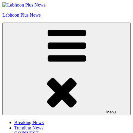
Skip
Go to Labhoon Plus!!
to
Labhoon Plus News
content
Menu
Breaking News
Trending News