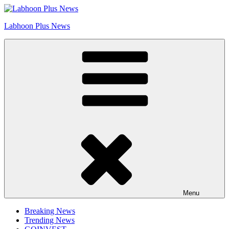
Skip
Go to Labhoon Plus!!
to
Labhoon Plus News
content
Menu
Breaking News
Trending News