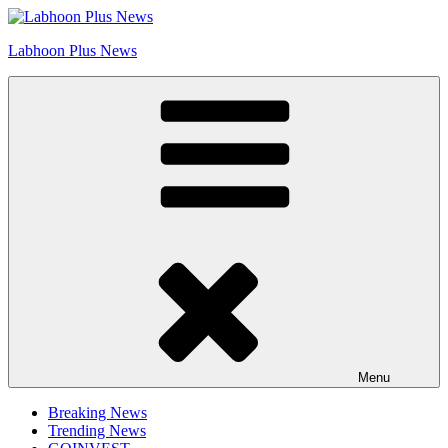
Skip
Go to Labhoon Plus!!
to
Labhoon Plus News
content
Menu
Breaking News
Trending News