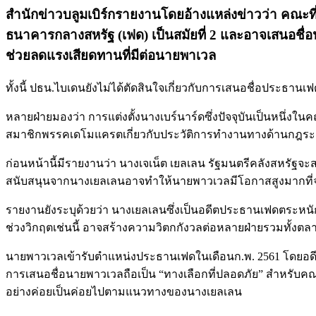
สำนักข่าวบลูมเบิร์กรายงานโดยอ้างแหล่งข่าวว่า คณ
ธนาคารกลางสหรัฐ (เฟด) เป็นสมัยที่ 2 และอาจเสนอชื
ช่วยลดแรงเสียดทานที่มีต่อนายพาเวล
ทั้งนี้ ปธน.ไบเดนยังไม่ได้ตัดสินใจเกี่ยวกับการเสนอชื่อประธานเ
หลายฝ่ายมองว่า การแต่งตั้งนางเบร์นาร์ดซึ่งปัจจุบันเป็นหนึ
สมาชิกพรรคเดโมแครตเกี่ยวกับประวัติการทำงานทางด้านกฎร
ก่อนหน้านี้มีรายงานว่า นางเจเน็ต เยลเลน รัฐมนตรีคลังสหรัฐจ
สนับสนุนจากนางเยลเลนอาจทำให้นายพาวเวลมีโอกาสสูงมากที่จะ
รายงานยังระบุด้วยว่า นางเยลเลนซึ่งเป็นอดีตประธานเฟดตระหน
ช่วงวิกฤตเช่นนี้ อาจสร้างความวิตกกังวลต่อหลายฝ่ายรวมทั้งตล
นายพาวเวลเข้ารับตำแหน่งประธานเฟดในเดือนก.พ. 2561 โดยอดีต
การเสนอชื่อนายพาวเวลถือเป็น “ทางเลือกที่ปลอดภัย” สำหรับคณะ
อย่างค่อยเป็นค่อยไปตามแนวทางของนางเยลเลน