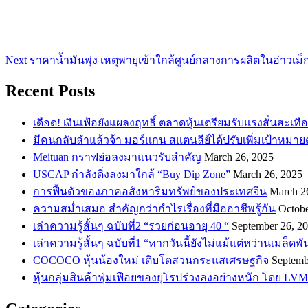
Next
ราคาน้ำมันพุ่ง เหตุพายุเข้าใกล้ศูนย์กลางการผลิตในอ่าวเม็
Recent Posts
เดือด! เงินเฟ้อยังแผลงฤทธิ์ ตลาดหุ้นเตรียมรับแรงสั่นสะเทื
​มีคนกลับลำแล้วจ้า มอร์แกน สแตนลีย์ได้ปรับเพิ่มเป้าหมาย
Meituan กราฟย่อลงมาแนวรับสำคัญ
March 26, 2025
USCAP กำลังดิ่งลงมาใกล้ “Buy Dip Zone”
March 26, 2025
การฟื้นตัวของภาคอสังหาริมทรัพย์ของประเทศจีน
March 2
ความสม่ำเสมอ สำคัญกว่ากำไรเรื่องที่มืออาชีพรู้กัน
Octobe
เล่าความรู้สั้นๆ ฉบับที่2 “รวยก่อนอายุ 40 “
September 26, 2
เล่าความรู้สั้นๆ ฉบับที่1 “หากวันนี้ยังไม่แม้แต่หว่านเมล็ด
COCOCO หุ้นน้องใหม่ เติบโตสวนกระแสเศรษฐกิจ
Septemb
หุ้นกลุ่มสินค้าฟุ่มเฟือยของยุโรปร่วงลงอย่างหนัก โดย LVM