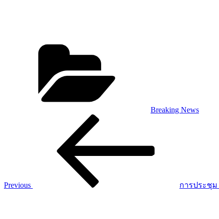
Categories
Breaking News
Post
Previous
Post
navigation
Previous
การประชุม 
Next
Post