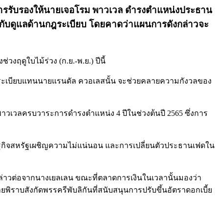
องการรับรองให้นายเจอโรม พาวเวล ดำรงตำแหน่งประธาน
ำกับดูแลด้านกฎระเบียบ โดยคาดว่าแผนการดังกล่าวจะ
งฤดูใบไม้ร่วง (ก.ย.-พ.ย.) ปีนี้
านกฎระเบียบแทนนายแรนดัล ควอเลสนั้น จะช่วยคลายความกังวลของ
ยพาวเวลครบวาระการดำรงตำแหน่ง 4 ปีในช่วงต้นปี 2565 ซึ่งการ
ษฐกิจสหรัฐเผชิญความไม่แน่นอน และการเปลี่ยนตัวประธานเฟดใน
ล่าวต่อจากนางเยลเลน ขณะที่ตลาดการเงินในเวลานั้นมองว่า
ิราบสังกัดพรรครีพับลิกันที่สนับสนุนการปรับขึ้นอัตราดอกเบี้ย