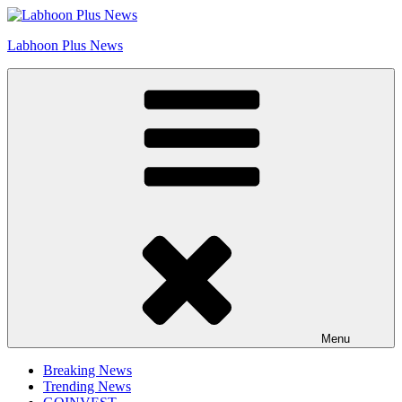
Skip
Go to Labhoon Plus!!
to
Labhoon Plus News
content
Menu
Breaking News
Trending News