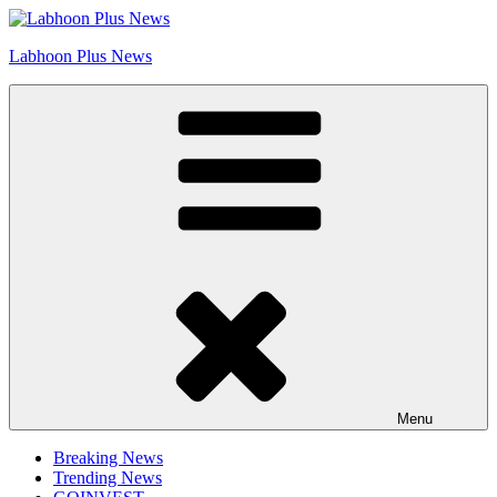
Skip
Go to Labhoon Plus!!
to
Labhoon Plus News
content
Menu
Breaking News
Trending News