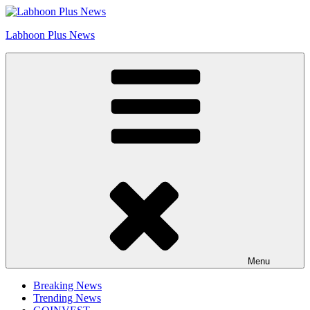
Skip
Go to Labhoon Plus!!
to
Labhoon Plus News
content
Menu
Breaking News
Trending News