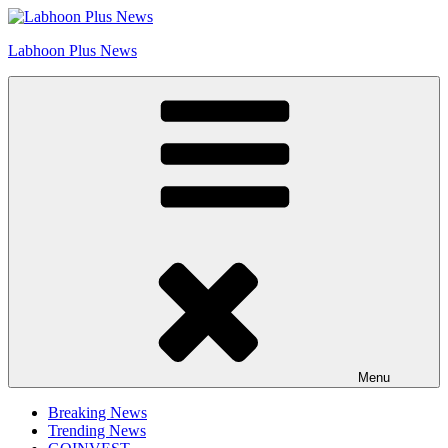
Skip
Go to Labhoon Plus!!
to
Labhoon Plus News
content
Menu
Breaking News
Trending News