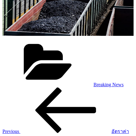
Categories
Breaking News
Post
Previous
Post
navigation
Previous
อัตราค่า