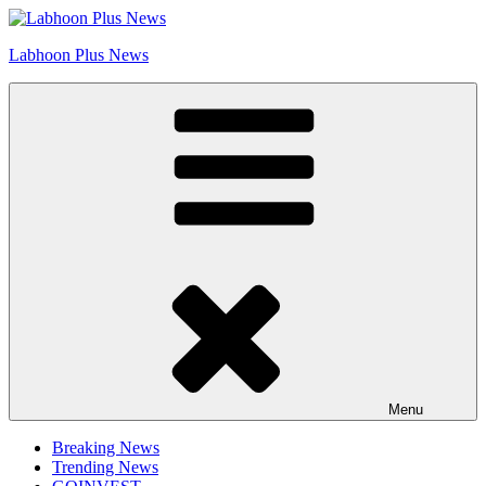
Skip
Go to Labhoon Plus!!
to
Labhoon Plus News
content
Menu
Breaking News
Trending News