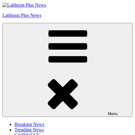
Skip
Go to Labhoon Plus!!
to
Labhoon Plus News
content
Menu
Breaking News
Trending News