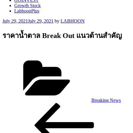
GOINVEST
Growth Stock
LabhoonPlus
Posted
July 29, 2021
July 29, 2021
by
LABHOON
on
ราคาน้ำตาล Break Out แนวต้านสำคัญ
Categories
Breaking News
Post
Previous
Post
navigation