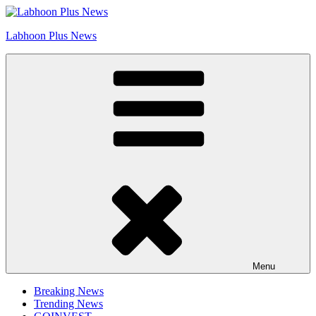
Skip
Go to Labhoon Plus!!
to
Labhoon Plus News
content
Menu
Breaking News
Trending News