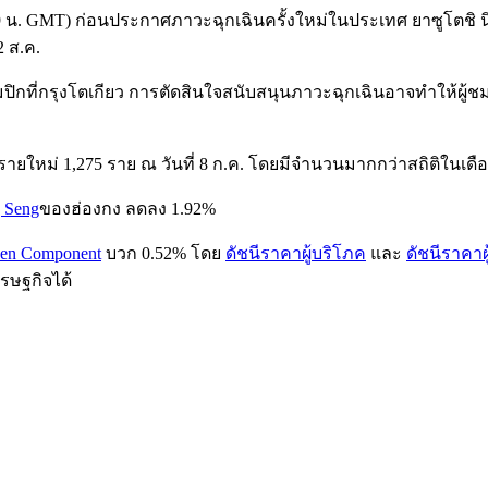
2:39 น. GMT) ก่อนประกาศภาวะฉุกเฉินครั้งใหม่ในประเทศ ยาซูโตชิ 
2 ส.ค.
ิกที่กรุงโตเกียว การตัดสินใจสนับสนุนภาวะฉุกเฉินอาจทำให้ผู้ช
รายใหม่ 1,275 ราย ณ วันที่ 8 ก.ค. โดยมีจำนวนมากกว่าสถิติในเด
g Seng
ของฮ่องกง ลดลง 1.92%
hen Component
บวก 0.52% โดย
ดัชนีราคาผู้บริโภค
และ
ดัชนีราคาผู
รษฐกิจได้