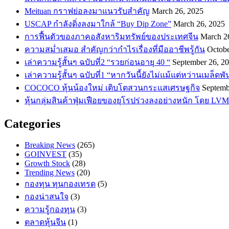
Meituan กราฟย่อลงมาแนวรับสำคัญ
March 26, 2025
USCAP กำลังดิ่งลงมาใกล้ “Buy Dip Zone”
March 26, 2025
การฟื้นตัวของภาคอสังหาริมทรัพย์ของประเทศจีน
March 2
ความสม่ำเสมอ สำคัญกว่ากำไรเรื่องที่มืออาชีพรู้กัน
Octobe
เล่าความรู้สั้นๆ ฉบับที่2 “รวยก่อนอายุ 40 “
September 26, 2
เล่าความรู้สั้นๆ ฉบับที่1 “หากวันนี้ยังไม่แม้แต่หว่านเมล็ด
COCOCO หุ้นน้องใหม่ เติบโตสวนกระแสเศรษฐกิจ
Septemb
หุ้นกลุ่มสินค้าฟุ่มเฟือยของยุโรปร่วงลงอย่างหนัก โดย LVM
Categories
Breaking News
(265)
GOINVEST
(35)
Growth Stock
(28)
Trending News
(20)
กองทุน ทุนกองเทรด
(5)
กองน่าสนใจ
(3)
ความรู้กองทุน
(3)
ตลาดหุ้นจีน
(1)