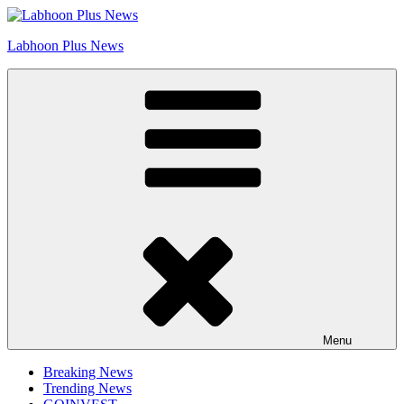
Skip
Go to Labhoon Plus!!
to
Labhoon Plus News
content
Menu
Breaking News
Trending News