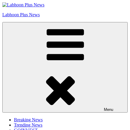
Skip
Go to Labhoon Plus!!
to
Labhoon Plus News
content
Menu
Breaking News
Trending News