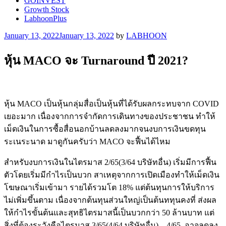
GOINVEST
Growth Stock
LabhoonPlus
Posted
January 13, 2022
January 13, 2022
by
LABHOON
on
หุ้น MACO จะ Turnaround ปี 2021?
หุ้น MACO เป็นหุ้นกลุ่มสื่อเป็นหุ้นที่ได้รับผลกระทบจาก COVID
เยอะมาก เนื่องจากการจำกัดการเดินทางของประชาชน ทำให้
เม็ดเงินในการซื้อสื่อนอกบ้านลดลงมากจนงบการเงินขดทุน
ระเนระนาด มาดูกันครับว่า MACO จะฟื้นได้ไหม
สำหรับงบการเงินในไตรมาส 2/65(3/64 บริษัทอื่น) เริ่มมีการฟื้น
ตัวโดยเริ่มมีกำไรเป็นบวก สาเหตุจากการเปิดเมืองทำให้เม็ดเงิน
โฆษณาเริ่มเข้ามา รายได้รวมโต 18% แต่ต้นทุนการให้บริการ
ไม่เพิ่มขึ้นตาม เนื่องจากต้นทุนส่วนใหญ่เป็นต้นททุนคงที่ ส่งผล
ให้กำไรขั้นต้นและสุทธิไตรมาสนี้เป็นบวกกว่า 50 ล้านบาท แต่
สิ่งที่ต้องระวังคือไตรมาส 3/65(4/64 บริษัทอื่น) – 4/65 อาจลดลง