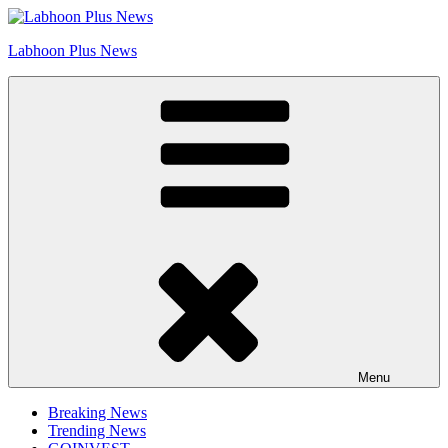
Skip
Go to Labhoon Plus!!
to
Labhoon Plus News
content
Menu
Breaking News
Trending News