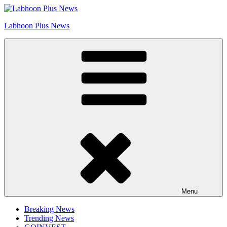
Skip
Go to Labhoon Plus!!
to
Labhoon Plus News
content
Menu
Breaking News
Trending News