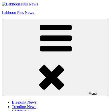
Skip
Go to Labhoon Plus!!
to
Labhoon Plus News
content
Menu
Breaking News
Trending News