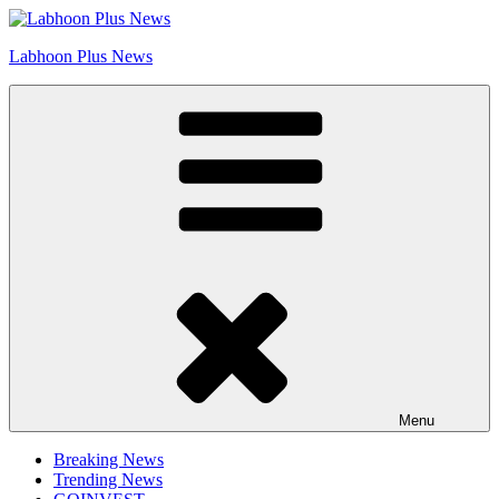
Skip
Go to Labhoon Plus!!
to
Labhoon Plus News
content
Menu
Breaking News
Trending News