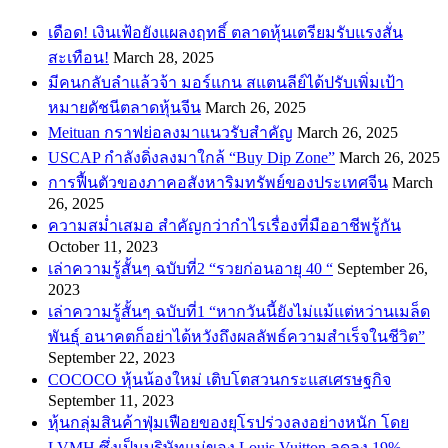
เดือด! เงินเฟ้อยังแผลงฤทธิ์ ตลาดหุ้นเตรียมรับแรงสั่น
สะเทือน!
March 28, 2025
​มีคนกลับลำแล้วจ้า มอร์แกน สแตนลีย์ได้ปรับเพิ่มเป้า
หมายดัชนีตลาดหุ้นจีน
March 26, 2025
Meituan กราฟย่อลงมาแนวรับสำคัญ
March 26, 2025
USCAP กำลังดิ่งลงมาใกล้ “Buy Dip Zone”
March 26, 2025
การฟื้นตัวของภาคอสังหาริมทรัพย์ของประเทศจีน
March
26, 2025
ความสม่ำเสมอ สำคัญกว่ากำไรเรื่องที่มืออาชีพรู้กัน
October 11, 2023
เล่าความรู้สั้นๆ ฉบับที่2 “รวยก่อนอายุ 40 “
September 26,
2023
เล่าความรู้สั้นๆ ฉบับที่1 “หากวันนี้ยังไม่แม้แต่หว่านเมล็ด
พันธ์ุ อนาคตก็อย่าได้หวังถึงผลลัพธ์ความสำเร็จในชีวิต”
September 22, 2023
COCOCO หุ้นน้องใหม่ เติบโตสวนกระแสเศรษฐกิจ
September 11, 2023
หุ้นกลุ่มสินค้าฟุ่มเฟือยของยุโรปร่วงลงอย่างหนัก โดย
LVMH ซึ่งเป็นบริษัทแม่ของ Louis Vuitton ลดลง 19%