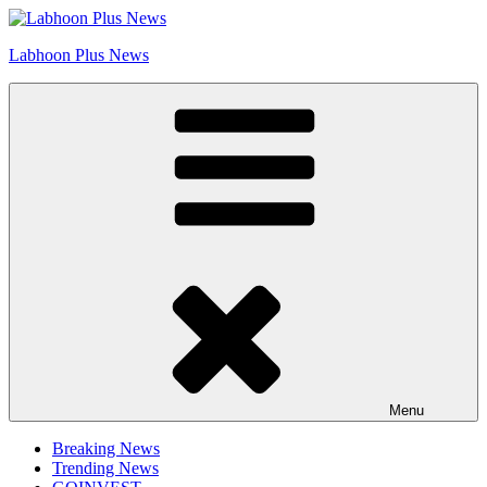
Skip
Go to Labhoon Plus!!
to
Labhoon Plus News
content
Menu
Breaking News
Trending News