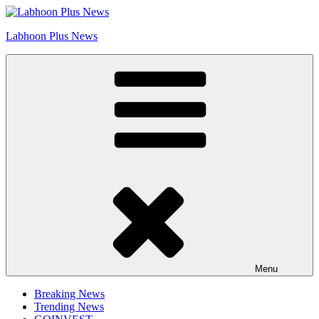
Skip
Go to Labhoon Plus!!
to
Labhoon Plus News
content
Menu
Breaking News
Trending News