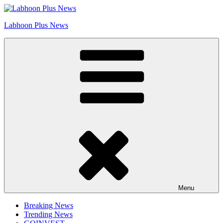
Skip
Go to Labhoon Plus!!
to
Labhoon Plus News
content
Menu
Breaking News
Trending News