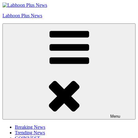
Skip
Go to Labhoon Plus!!
to
Labhoon Plus News
content
Menu
Breaking News
Trending News