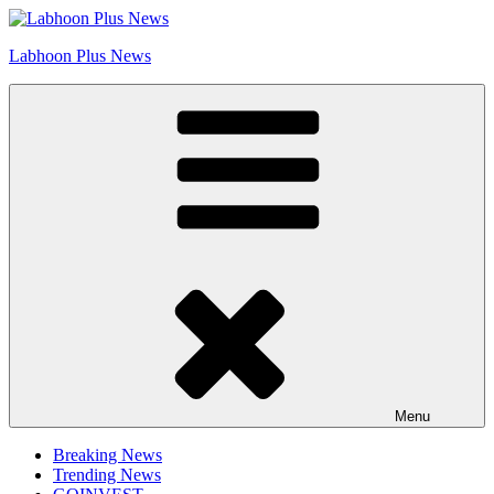
Skip
Go to Labhoon Plus!!
to
Labhoon Plus News
content
Menu
Breaking News
Trending News