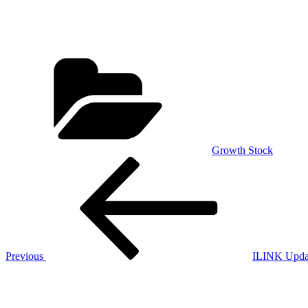
Categories
Growth Stock
Post
Previous
Post
navigation
Previous
ILINK Upda
Next
Post