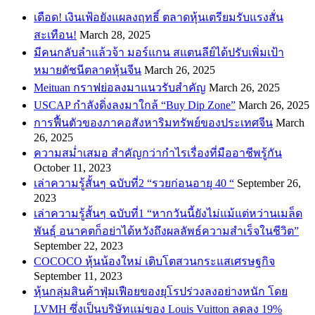
เดือด! เงินเฟ้อยังแผลงฤทธิ์ ตลาดหุ้นเตรียมรับแรงสั่น
สะเทือน!
March 28, 2025
​มีคนกลับลำแล้วจ้า มอร์แกน สแตนลีย์ได้ปรับเพิ่มเป้า
หมายดัชนีตลาดหุ้นจีน
March 26, 2025
Meituan กราฟย่อลงมาแนวรับสำคัญ
March 26, 2025
USCAP กำลังดิ่งลงมาใกล้ “Buy Dip Zone”
March 26, 2025
การฟื้นตัวของภาคอสังหาริมทรัพย์ของประเทศจีน
March
26, 2025
ความสม่ำเสมอ สำคัญกว่ากำไรเรื่องที่มืออาชีพรู้กัน
October 11, 2023
เล่าความรู้สั้นๆ ฉบับที่2 “รวยก่อนอายุ 40 “
September 26,
2023
เล่าความรู้สั้นๆ ฉบับที่1 “หากวันนี้ยังไม่แม้แต่หว่านเมล็ด
พันธ์ุ อนาคตก็อย่าได้หวังถึงผลลัพธ์ความสำเร็จในชีวิต”
September 22, 2023
COCOCO หุ้นน้องใหม่ เติบโตสวนกระแสเศรษฐกิจ
September 11, 2023
หุ้นกลุ่มสินค้าฟุ่มเฟือยของยุโรปร่วงลงอย่างหนัก โดย
LVMH ซึ่งเป็นบริษัทแม่ของ Louis Vuitton ลดลง 19%