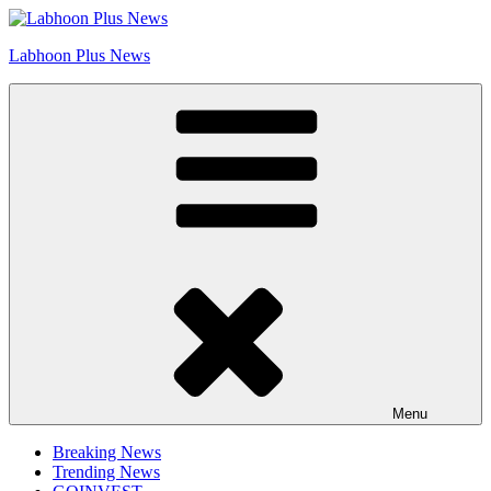
Skip
Go to Labhoon Plus!!
to
Labhoon Plus News
content
Menu
Breaking News
Trending News