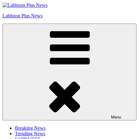
Skip
Go to Labhoon Plus!!
to
Labhoon Plus News
content
Menu
Breaking News
Trending News