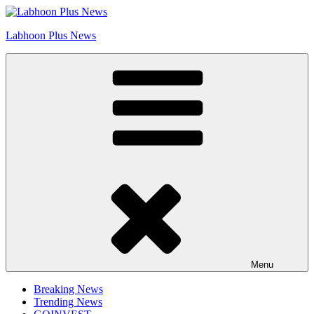
Skip
Go to Labhoon Plus!!
to
Labhoon Plus News
content
Menu
Breaking News
Trending News