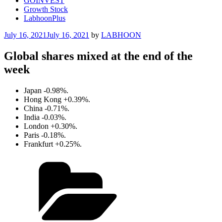
GOINVEST
Growth Stock
LabhoonPlus
Posted
July 16, 2021
July 16, 2021
by
LABHOON
on
Global shares mixed at the end of the
week
Japan -0.98%.
Hong Kong +0.39%.
China -0.71%.
India -0.03%.
London +0.30%.
Paris -0.18%.
Frankfurt +0.25%.
Categories