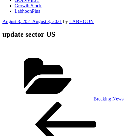
GOINVEST
Growth Stock
LabhoonPlus
Posted
August 3, 2021
August 3, 2021
by
LABHOON
on
update sector US
Categories
Breaking News
Post
Previous
Post
navigation