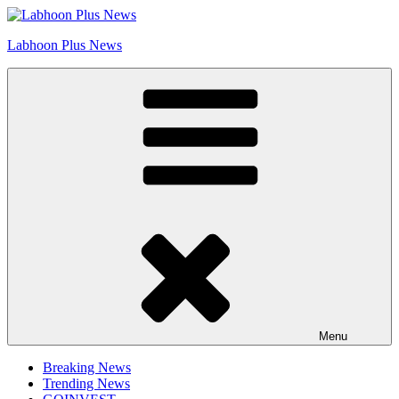
Skip
Go to Labhoon Plus!!
to
Labhoon Plus News
content
Menu
Breaking News
Trending News